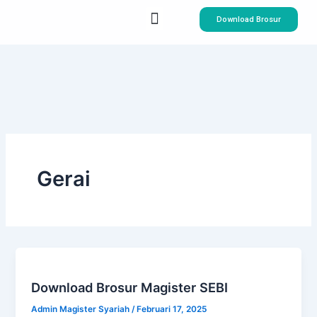
Lewati
Menu
Download Brosur
ke
konten
Tentang Kami
Program Studi
Gerai
Download Brosur Magister SEBI
Admin Magister Syariah
/
Februari 17, 2025