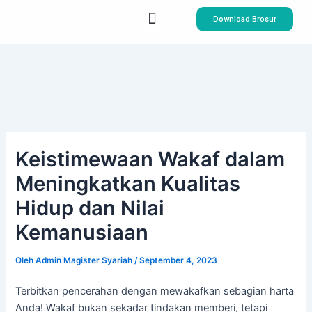
Lewati
Menu
Download Brosur
ke
konten
Tentang Kami
Program Studi
Keistimewaan Wakaf dalam
Meningkatkan Kualitas
Hidup dan Nilai
Kemanusiaan
Oleh
Admin Magister Syariah
/
September 4, 2023
Terbitkan pencerahan dengan mewakafkan sebagian harta
Anda! Wakaf bukan sekadar tindakan memberi, tetapi